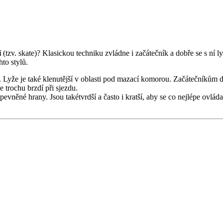
í
(tzv. skate)? Klasickou techniku zvládne i začátečník a dobře se s ní 
hto stylů.
zu. Lyže je také klenutější v oblasti pod mazací komorou. Začátečníků
 trochu brzdí při sjezdu.
pevněné hrany. Jsou takétvrdší a často i kratší, aby se co nejlépe ovláda