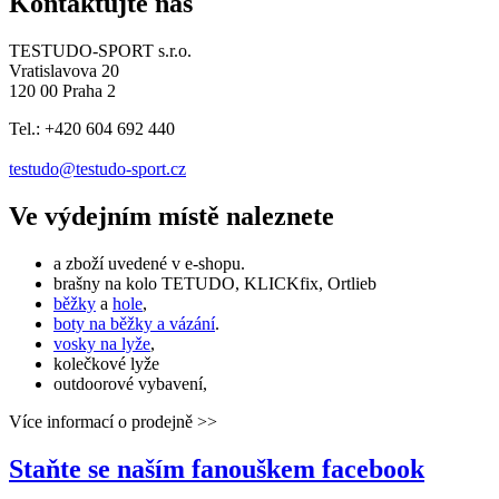
Kontaktujte nás
TESTUDO-SPORT s.r.o.
Vratislavova 20
120 00 Praha 2
Tel.: +420 604 692 440
testudo@testudo-sport.cz
Ve výdejním místě naleznete
a zboží uvedené v e-shopu.
brašny na kolo TETUDO, KLICKfix, Ortlieb
běžky
a
hole
,
boty na běžky a vázání
.
vosky na lyže
,
kolečkové lyže
outdoorové vybavení,
Více informací o prodejně >>
Staňte se naším fanouškem
facebook