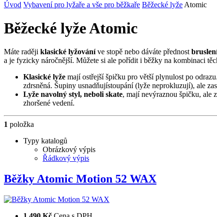
Úvod
Vybavení pro lyžaře a vše pro běžkaře
Běžecké lyže
Atomic
Běžecké lyže Atomic
Máte raději
klasické lyžování
ve stopě nebo dáváte přednost
bruslen
a je fyzicky náročnější. Můžete si ale pořídit i běžky na kombinaci těc
Klasické lyže
mají ostřejší špičku pro větší plynulost po odra
zdrsněná. Šupiny usnadňujístoupání (lyže neprokluzují), ale zase
Lyže navolný styl,
neboli skate
, mají nevýraznou špičku, ale z
zhoršené vedení.
1
položka
Typy katalogů
Obrázkový výpis
Řádkový výpis
Běžky Atomic Motion 52 WAX
1 490 Kč
Cena s DPH