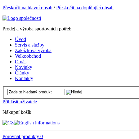
Přeskočit na hlavní obsah
/
Přeskočit na doplňující obsah
Prodej a výroba sportovních potřeb
Úvod
Servis a služby
Zakázková výroba
Velkoobchod
O nás
Novinky
Články
Kontakty
Přihlásit uživatele
Nákupní košík
Porovnat produkty
0