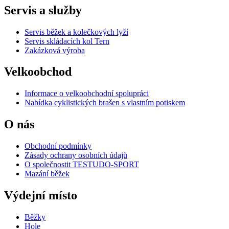
Servis a služby
Servis běžek a kolečkových lyží
Servis skládacích kol Tern
Zakázková výroba
Velkoobchod
Informace o velkoobchodní spolupráci
Nabídka cyklistických brašen s vlastním potiskem
O nás
Obchodní podmínky
Zásady ochrany osobních údajů
O společnostit TESTUDO-SPORT
Mazání běžek
Výdejní místo
Běžky
Hole