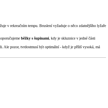
lyžuje v rekreačním tempu. Bruslení vyžaduje o něco zdatnějšího lyžaře
m doporučujeme
běžky s šupinami
, kdy je skluznice v jedné části
li. Ale pozor, tvrdostmusí být optimální - když je příliš vysoká, má