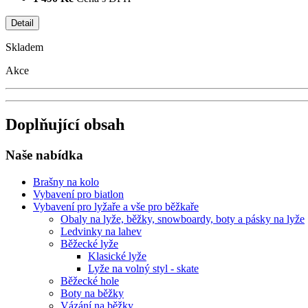
Skladem
Akce
Doplňující obsah
Naše nabídka
Brašny na kolo
Vybavení pro biatlon
Vybavení pro lyžaře a vše pro běžkaře
Obaly na lyže, běžky, snowboardy, boty a pásky na lyže
Ledvinky na lahev
Běžecké lyže
Klasické lyže
Lyže na volný styl - skate
Běžecké hole
Boty na běžky
Vázání na běžky