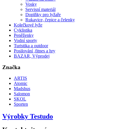
Vosky
Servisní materiál
Doplňky pro lyžaře
Rukavice, čepice a čelenky
Kolečkové lyže
Cyklistika
Peněženky
Vodní sporty
Turistika a outdoor
Posilování ,fitnes a hry
BAZAR, Výprodej
Značka
ARTIS
Atomic
Madshus
Salomon
SKOL
Sporten
Výrobky Testudo