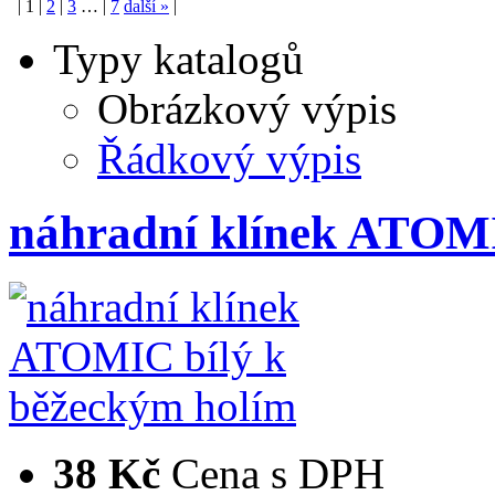
|
1
|
2
|
3
…
|
7
další
»
|
Typy katalogů
Obrázkový výpis
Řádkový výpis
náhradní klínek ATOM
38 Kč
Cena s DPH