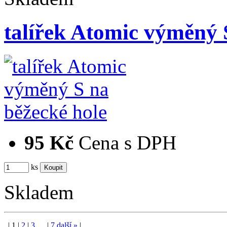
talířek Atomic výměný 
95 Kč
Cena s DPH
ks
Skladem
|
1
|
2
|
3
…
|
7
další
»
|