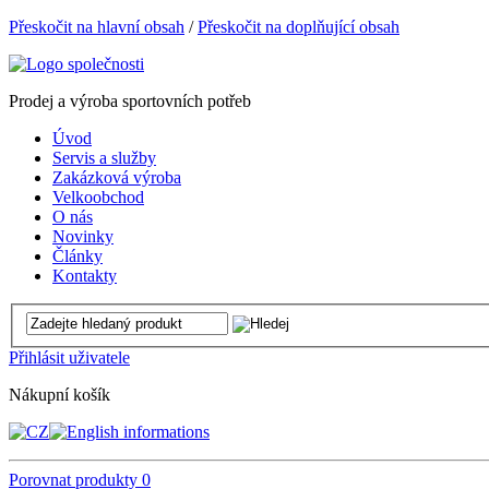
Přeskočit na hlavní obsah
/
Přeskočit na doplňující obsah
Prodej a výroba sportovních potřeb
Úvod
Servis a služby
Zakázková výroba
Velkoobchod
O nás
Novinky
Články
Kontakty
Přihlásit uživatele
Nákupní košík
Porovnat produkty
0