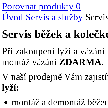
Porovnat produkty
0
Úvod
Servis a služby
Servi
Servis běžek a kolečk
Při zakoupení lyží a vázán
montáž vázání
ZDARMA
.
V naší prodejně Vám zajis
lyží
:
montáž a demontáž běžec