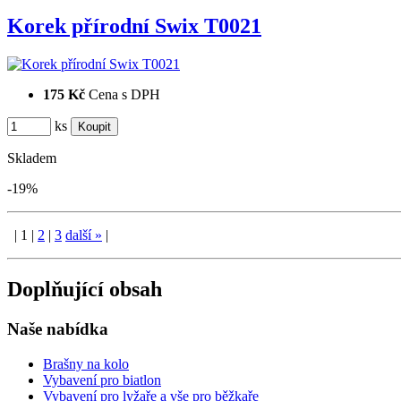
Korek přírodní Swix T0021
175 Kč
Cena s DPH
ks
Skladem
-19%
|
1
|
2
|
3
další
»
|
Doplňující obsah
Naše nabídka
Brašny na kolo
Vybavení pro biatlon
Vybavení pro lyžaře a vše pro běžkaře