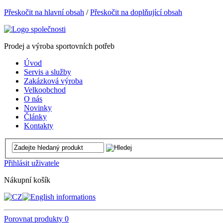
Přeskočit na hlavní obsah
/
Přeskočit na doplňující obsah
Prodej a výroba sportovních potřeb
Úvod
Servis a služby
Zakázková výroba
Velkoobchod
O nás
Novinky
Články
Kontakty
Přihlásit uživatele
Nákupní košík
Porovnat produkty
0