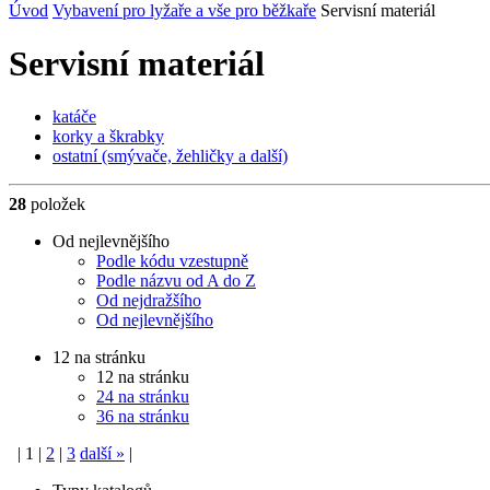
Úvod
Vybavení pro lyžaře a vše pro běžkaře
Servisní materiál
Servisní materiál
katáče
korky a škrabky
ostatní (smývače, žehličky a další)
28
položek
Od nejlevnějšího
Podle kódu vzestupně
Podle názvu od A do Z
Od nejdražšího
Od nejlevnějšího
12 na stránku
12 na stránku
24 na stránku
36 na stránku
|
1
|
2
|
3
další
»
|