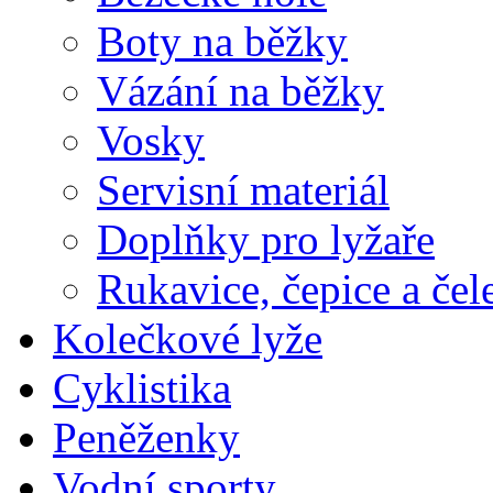
Boty na běžky
Vázání na běžky
Vosky
Servisní materiál
Doplňky pro lyžaře
Rukavice, čepice a če
Kolečkové lyže
Cyklistika
Peněženky
Vodní sporty