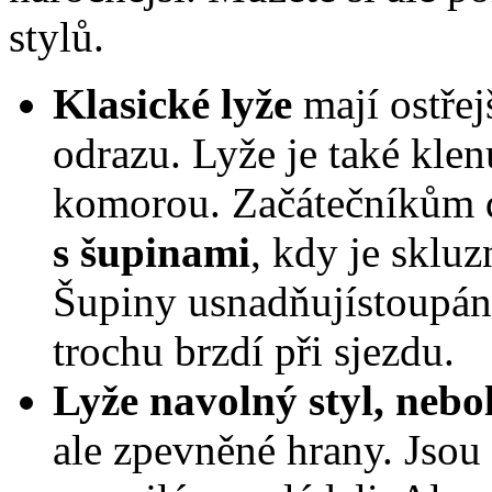
stylů.
Klasické lyže
mají ostřej
odrazu. Lyže je také klen
komorou. Začátečníkům
s šupinami
, kdy je skluz
Šupiny usnadňujístoupání 
trochu brzdí při sjezdu.
Lyže navolný styl,
nebol
ale zpevněné hrany. Jsou t