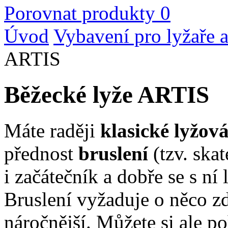
Porovnat produkty
0
Úvod
Vybavení pro lyžaře a
ARTIS
Běžecké lyže ARTIS
Máte raději
klasické lyžov
přednost
bruslení
(tzv. ska
i začátečník a dobře se s ní
Bruslení vyžaduje o něco zd
náročnější. Můžete si ale p