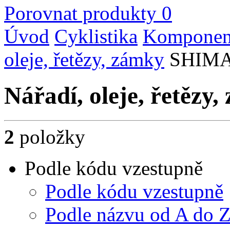
Porovnat produkty
0
Úvod
Cyklistika
Komponent
oleje, řetězy, zámky
SHIM
Nářadí, oleje, řetě
2
položky
Podle kódu vzestupně
Podle kódu vzestupně
Podle názvu od A do 