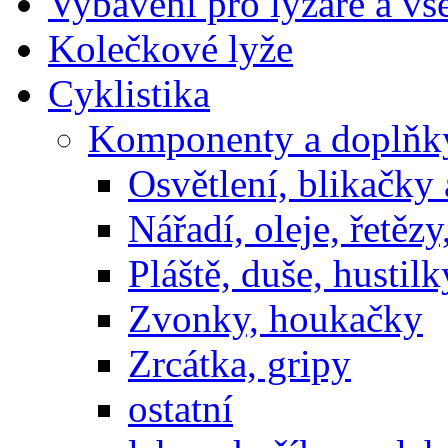
Vybavení pro lyžaře a vš
Kolečkové lyže
Cyklistika
Komponenty a doplňky
Osvětlení, blikačky
Nářadí, oleje, řetěz
Pláště, duše, hustilk
Zvonky, houkačky
Zrcátka, gripy
ostatní