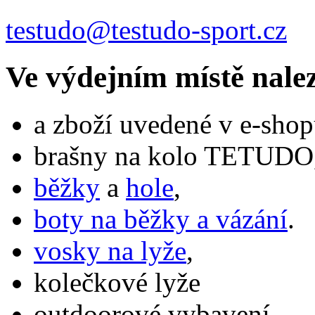
testudo@testudo-sport.cz
Ve výdejním místě nale
a zboží uvedené v e-shop
brašny na kolo TETUDO,
běžky
a
hole
,
boty na běžky a vázání
.
vosky na lyže
,
kolečkové lyže
outdoorové vybavení,