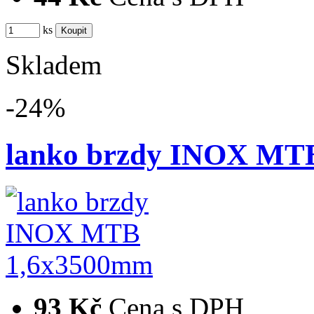
ks
Skladem
-24%
lanko brzdy INOX MT
93 Kč
Cena s DPH