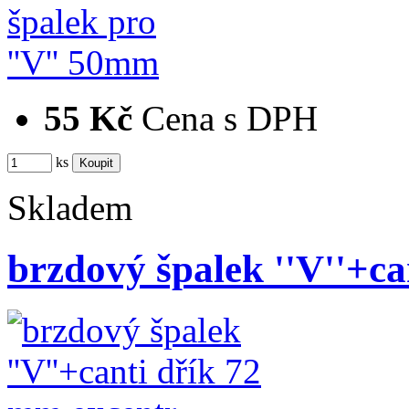
55 Kč
Cena s DPH
ks
Skladem
brzdový špalek ''V''+c