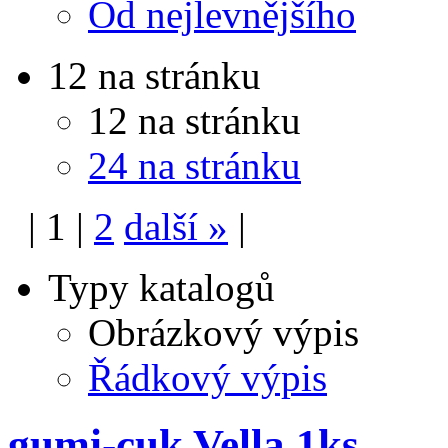
Od nejlevnějšího
12 na stránku
12 na stránku
24 na stránku
|
1
|
2
další
»
|
Typy katalogů
Obrázkový výpis
Řádkový výpis
gumi-cuk Vella 1ks