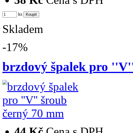
ks
Skladem
-17%
brzdový špalek pro ''V
44 Kč
Cena s DPH