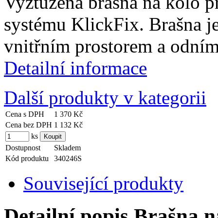
Vyztužená brašna na kolo př
systému KlickFix. Brašna j
vnitřním prostorem a odní
Detailní informace
Další produkty v kategorii
Cena s DPH
1 370 Kč
Cena bez DPH
1 132 Kč
ks
Dostupnost
Skladem
Kód produktu
340246S
Související produkty
Detailní popis Brašna