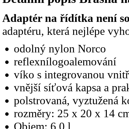
Adaptér na řídítka není so
adaptéru, která nejlépe vy
odolný nylon Norco
reflexnílogoalemování
víko s integrovanou vnit
vnější síťová kapsa a pra
polstrovaná, vyztužená k
rozměry: 25 x 20 x 14 c
Objem: 6,0 l