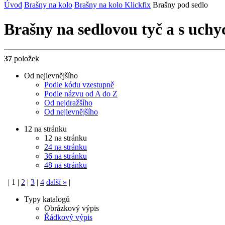
Úvod
Brašny na kolo
Brašny na kolo Klickfix
Brašny pod sedlo
Brašny na sedlovou tyč a s uchy
37
položek
Od nejlevnějšího
Podle kódu vzestupně
Podle názvu od A do Z
Od nejdražšího
Od nejlevnějšího
12 na stránku
12 na stránku
24 na stránku
36 na stránku
48 na stránku
|
1
|
2
|
3
|
4
další
»
|
Typy katalogů
Obrázkový výpis
Řádkový výpis