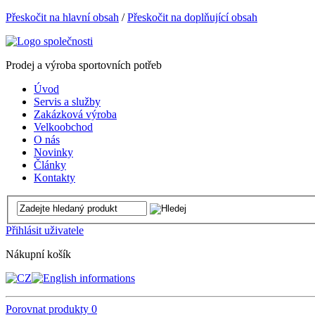
Přeskočit na hlavní obsah
/
Přeskočit na doplňující obsah
Prodej a výroba sportovních potřeb
Úvod
Servis a služby
Zakázková výroba
Velkoobchod
O nás
Novinky
Články
Kontakty
Přihlásit uživatele
Nákupní košík
Porovnat produkty
0