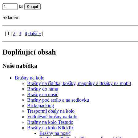
ks
Skladem
|
1
|
2
|
3
|
4
další
»
|
Doplňující obsah
Naše nabídka
Brašny na kolo
Brašny na řídítka, košíky, mapníky a držáky na mobil
Brašny do rámu
Brašny na nosič
Brašny pod sedlo a na sedlovku
Bickepacking
Trasportní obaly na kolo
Vodotěsné brašny na kolo
Brašny na kolo Testudo
Brašny na kolo Klickfix
Brašny na nosič