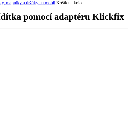
íky, mapníky a držáky na mobil
Košík na kolo
ídítka pomocí adaptéru Klickfix