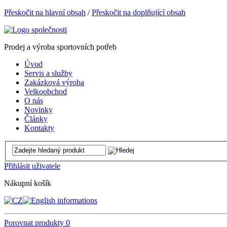
Přeskočit na hlavní obsah
/
Přeskočit na doplňující obsah
Prodej a výroba sportovních potřeb
Úvod
Servis a služby
Zakázková výroba
Velkoobchod
O nás
Novinky
Články
Kontakty
Přihlásit uživatele
Nákupní košík
Porovnat produkty
0