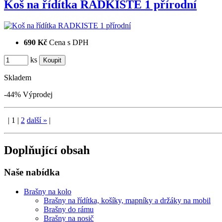
Koš na řídítka RADKISTE 1 přírodní
690 Kč
Cena s DPH
ks
Skladem
-44%
Výprodej
|
1
|
2
další
»
|
Doplňující obsah
Naše nabídka
Brašny na kolo
Brašny na řídítka, košíky, mapníky a držáky na mobil
Brašny do rámu
Brašny na nosič