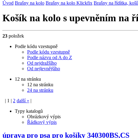
Úvod
Brašny na kolo
Brašny na kolo Klickfix
Brašny na řídítka, koš
Košík na kolo s upevněním na ř
23
položek
Podle kódu vzestupně
Podle kódu vzestupně
Podle názvu od A do Z
Od nejdražšího
Od nejlevnějšího
12 na stránku
12 na stránku
24 na stránku
|
1
|
2
další
»
|
Typy katalogů
Obrázkový výpis
Řádkový výpis
úprava pro psa pro košíky 340300BS,CS