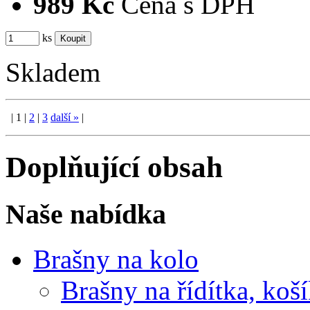
989 Kč
Cena s DPH
ks
Skladem
|
1
|
2
|
3
další
»
|
Doplňující obsah
Naše nabídka
Brašny na kolo
Brašny na řídítka, koš