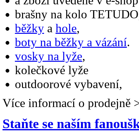
a zboží uvedené v e-shop
brašny na kolo TETUDO,
běžky
a
hole
,
boty na běžky a vázání
.
vosky na lyže
,
kolečkové lyže
outdoorové vybavení,
Více informací o prodejně 
Staňte se naším fanou