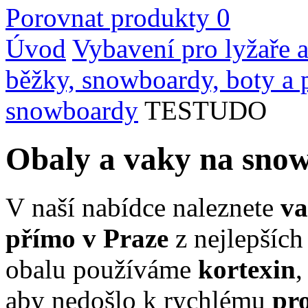
Porovnat produkty
0
Úvod
Vybavení pro lyžaře a
běžky, snowboardy, boty a 
snowboardy
TESTUDO
Obaly a vaky na sn
V naší nabídce naleznete
va
přímo v Praze
z nejlepších 
obalu používáme
kortexin
,
aby nedošlo k rychlému
pr