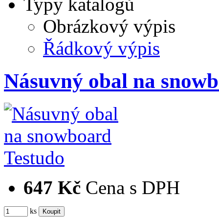
Typy katalogů
Obrázkový výpis
Řádkový výpis
Násuvný obal na snowb
647 Kč
Cena s DPH
ks