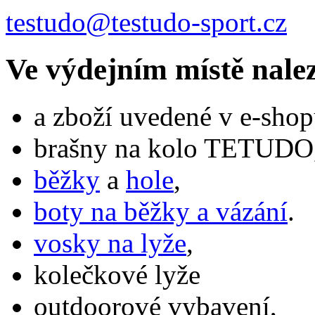
testudo@testudo-sport.cz
Ve výdejním místě nale
a zboží uvedené v e-shop
brašny na kolo TETUDO,
běžky
a
hole
,
boty na běžky a vázání
.
vosky na lyže
,
kolečkové lyže
outdoorové vybavení,