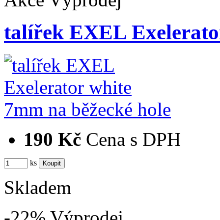
talířek EXEL Exelerat
190 Kč
Cena s DPH
ks
Skladem
-22%
Výprodej