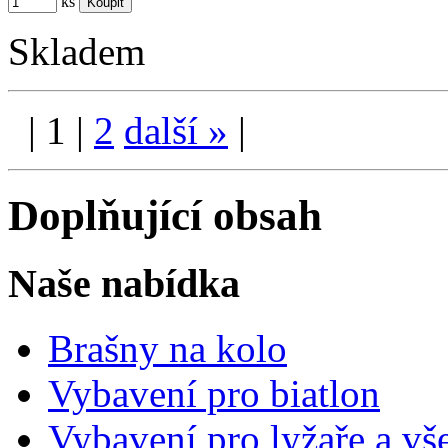
ks
Skladem
|
1
|
2
další
»
|
Doplňující obsah
Naše nabídka
Brašny na kolo
Vybavení pro biatlon
Vybavení pro lyžaře a vš