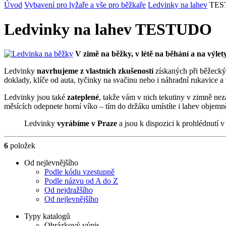
Úvod
Vybavení pro lyžaře a vše pro běžkaře
Ledvinky na lahev
TES
Ledvinky na lahev TESTUDO
V zimě na běžky, v létě na běhání a na výlety
Ledvinky
navrhujeme z vlastních zkušeností
získaných při běžecký
doklady, klíče od auta, tyčinky na svačinu nebo i náhradní rukavice a
Ledvinky jsou také
zateplené
, takže vám v nich tekutiny v zimně ne
měsících odepnete horní víko – tím do držáku umístíte i lahev objemněj
Ledvinky
vyrábíme v Praze
a jsou k dispozici k prohlédnutí 
6
položek
Od nejlevnějšího
Podle kódu vzestupně
Podle názvu od A do Z
Od nejdražšího
Od nejlevnějšího
Typy katalogů
Obrázkový výpis