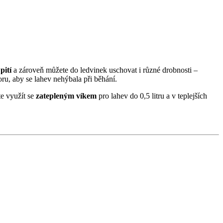
 pití
a zároveň můžete do ledvinek uschovat i různé drobnosti –
toru, aby se lahev nehýbala při běhání.
e využít se
zatepleným víkem
pro lahev do 0,5 litru a v teplejších