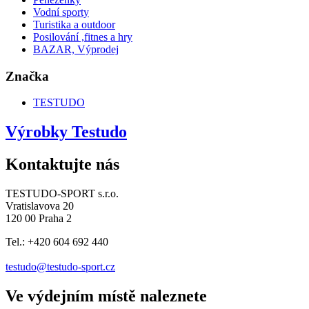
Vodní sporty
Turistika a outdoor
Posilování ,fitnes a hry
BAZAR, Výprodej
Značka
TESTUDO
Výrobky Testudo
Kontaktujte nás
TESTUDO-SPORT s.r.o.
Vratislavova 20
120 00 Praha 2
Tel.: +420 604 692 440
testudo@testudo-sport.cz
Ve výdejním místě naleznete