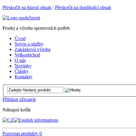
Přeskočit na hlavní obsah
/
Přeskočit na doplňující obsah
Prodej a výroba sportovních potřeb
Úvod
Servis a služby
Zakázková výroba
Velkoobchod
O nás
Novinky
Články
Kontakty
Přihlásit uživatele
Nákupní košík
Porovnat produkty
0