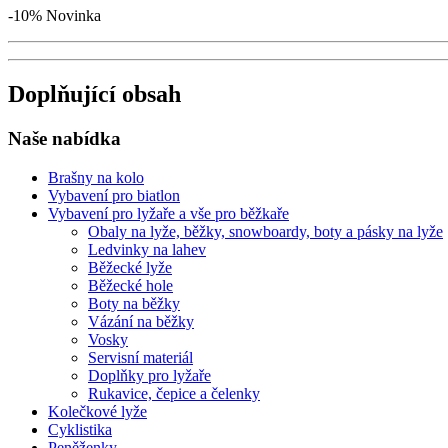
-10%
Novinka
Doplňující obsah
Naše nabídka
Brašny na kolo
Vybavení pro biatlon
Vybavení pro lyžaře a vše pro běžkaře
Obaly na lyže, běžky, snowboardy, boty a pásky na lyže
Ledvinky na lahev
Běžecké lyže
Běžecké hole
Boty na běžky
Vázání na běžky
Vosky
Servisní materiál
Doplňky pro lyžaře
Rukavice, čepice a čelenky
Kolečkové lyže
Cyklistika
Peněženky