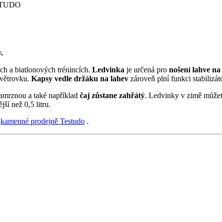
TUDO
.
ch a biatlonových trénincích.
Ledvinka
je určená pro
nošení lahve na
 větrovku.
Kapsy vedle držáku na lahev
zároveň plní funkci stabilizá
zamrznou a také například
čaj zůstane zahřátý
. Ledvinky v zimě můžet
ší než 0,5 litru.
v
kamenné prodejně Testudo
.