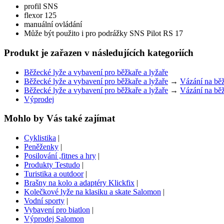
profil SNS
flexor 125
manuální ovládání
Může být použito i pro podrážky SNS Pilot RS 17
Produkt je zařazen v následujících kategoriích
Běžecké lyže a vybavení pro běžkaře a lyžaře
Běžecké lyže a vybavení pro běžkaře a lyžaře
→
Vázání na bě
Běžecké lyže a vybavení pro běžkaře a lyžaře
→
Vázání na bě
Výprodej
Mohlo by Vás také zajímat
Cyklistika
|
Peněženky
|
Posilování ,fitnes a hry
|
Produkty Testudo
|
Turistika a outdoor
|
Brašny na kolo a adaptéry Klickfix
|
Kolečkové lyže na klasiku a skate Salomon
|
Vodní sporty
|
Vybavení pro biatlon
|
Výprodej Salomon