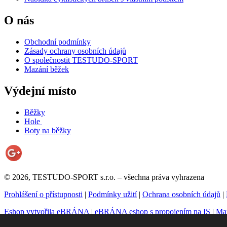
O nás
Obchodní podmínky
Zásady ochrany osobních údajů
O společnostit TESTUDO-SPORT
Mazání běžek
Výdejní místo
Běžky
Hole
Boty na běžky
© 2026, TESTUDO-SPORT s.r.o. – všechna práva vyhrazena
Prohlášení o přístupnosti
|
Podmínky užití
|
Ochrana osobních údajů
|
Eshop vytvořila eBRÁNA
|
eBRÁNA eshop s propojením na IS
|
Mar