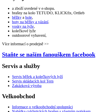
a zboží uvedené v e-shopu.
brašny na kolo TETUDO, KLICKfix, Ortlieb
běžky
a
hole
,
boty na běžky a vázání
.
vosky na lyže
,
kolečkové lyže
outdoorové vybavení,
Více informací o prodejně >>
Staňte se naším fanouškem
facebook
Servis a služby
Servis běžek a kolečkových lyží
Servis skládacích kol Tern
Zakázková výroba
Velkoobchod
Informace o velkoobchodní spolupráci
Nabídka cyklistických brašen s vlastním potiskem