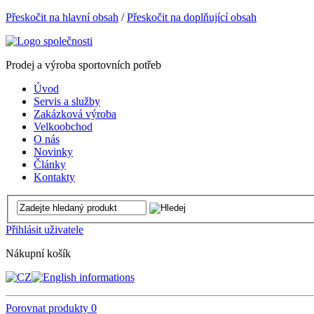
Přeskočit na hlavní obsah
/
Přeskočit na doplňující obsah
Prodej a výroba sportovních potřeb
Úvod
Servis a služby
Zakázková výroba
Velkoobchod
O nás
Novinky
Články
Kontakty
Přihlásit uživatele
Nákupní košík
Porovnat produkty
0