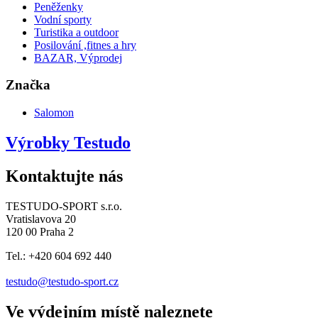
Peněženky
Vodní sporty
Turistika a outdoor
Posilování ,fitnes a hry
BAZAR, Výprodej
Značka
Salomon
Výrobky Testudo
Kontaktujte nás
TESTUDO-SPORT s.r.o.
Vratislavova 20
120 00 Praha 2
Tel.: +420 604 692 440
testudo@testudo-sport.cz
Ve výdejním místě naleznete