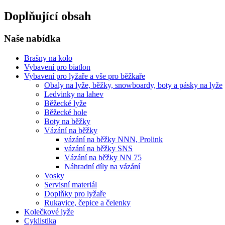
Doplňující obsah
Naše nabídka
Brašny na kolo
Vybavení pro biatlon
Vybavení pro lyžaře a vše pro běžkaře
Obaly na lyže, běžky, snowboardy, boty a pásky na lyže
Ledvinky na lahev
Běžecké lyže
Běžecké hole
Boty na běžky
Vázání na běžky
vázání na běžky NNN, Prolink
vázání na běžky SNS
Vázání na běžky NN 75
Náhradní díly na vázání
Vosky
Servisní materiál
Doplňky pro lyžaře
Rukavice, čepice a čelenky
Kolečkové lyže
Cyklistika