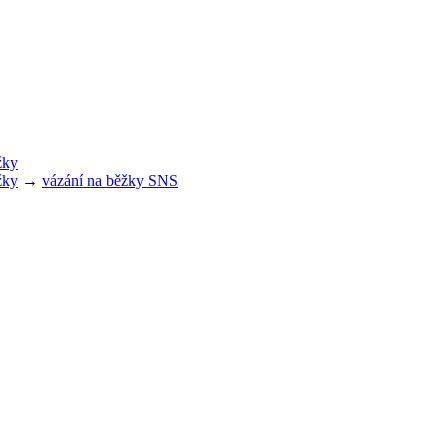
žky
žky
→
vázání na běžky SNS