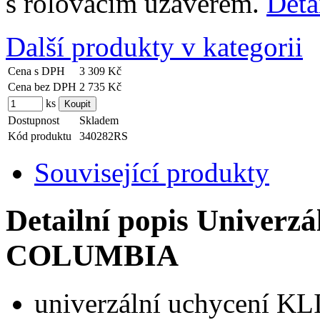
s rolovacím uzávěrem.
Deta
Další produkty v kategorii
Cena s DPH
3 309 Kč
Cena bez DPH
2 735 Kč
ks
Dostupnost
Skladem
Kód produktu
340282RS
Související produkty
Detailní popis Univerzá
COLUMBIA
univerzální uchycení KL