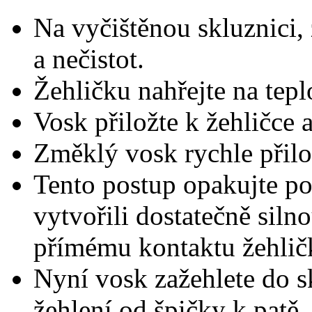
Na vyčištěnou skluznici
a nečistot.
Žehličku nahřejte na tep
Vosk přiložte k žehličce 
Změklý vosk rychle přilož
Tento postup opakujte po 
vytvořili dostatečně siln
přímému kontaktu žehličk
Nyní vosk zažehlete do s
žehlení od špičky k patě