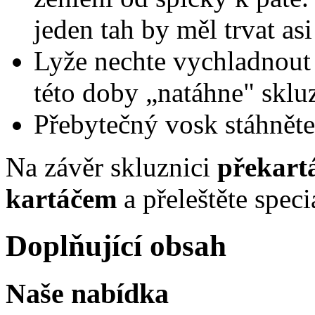
jeden tah by měl trvat as
Lyže nechte vychladnout
této doby „natáhne" sklu
Přebytečný vosk stáhnět
Na závěr skluznici
překart
kartáčem
a přeleštěte spec
Doplňující obsah
Naše nabídka