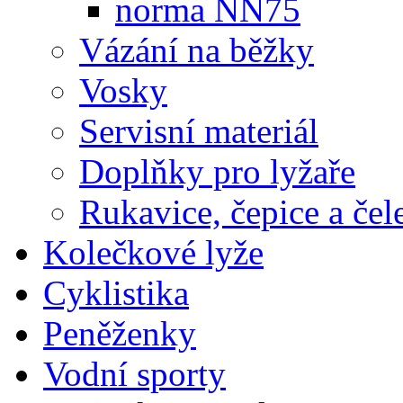
norma NN75
Vázání na běžky
Vosky
Servisní materiál
Doplňky pro lyžaře
Rukavice, čepice a če
Kolečkové lyže
Cyklistika
Peněženky
Vodní sporty