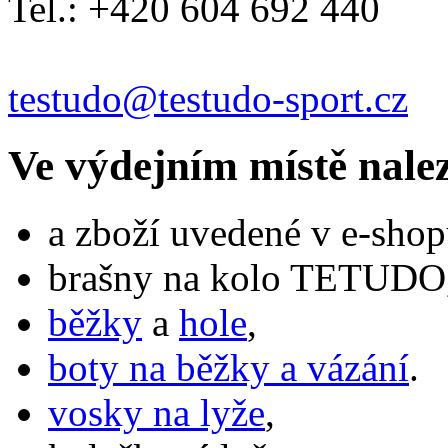
Tel.: +420 604 692 440
testudo@testudo-sport.cz
Ve výdejním místě nale
a zboží uvedené v e-shop
brašny na kolo TETUDO,
běžky
a
hole
,
boty na běžky a vázání
.
vosky na lyže
,