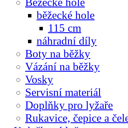
Běžecké hole
běžecké hole
115 cm
náhradní díly
Boty na běžky
Vázání na běžky
Vosky
Servisní materiál
Doplňky pro lyžaře
Rukavice, čepice a če