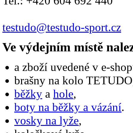
Tel.: +420 604 692 440
testudo@testudo-sport.cz
Ve výdejním místě nale
a zboží uvedené v e-shop
brašny na kolo TETUDO,
běžky
a
hole
,
boty na běžky a vázání
.
vosky na lyže
,