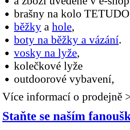
a zboží uvedené v e-shop
brašny na kolo TETUDO,
běžky
a
hole
,
boty na běžky a vázání
.
vosky na lyže
,
kolečkové lyže
outdoorové vybavení,
Více informací o prodejně 
Staňte se naším fanou