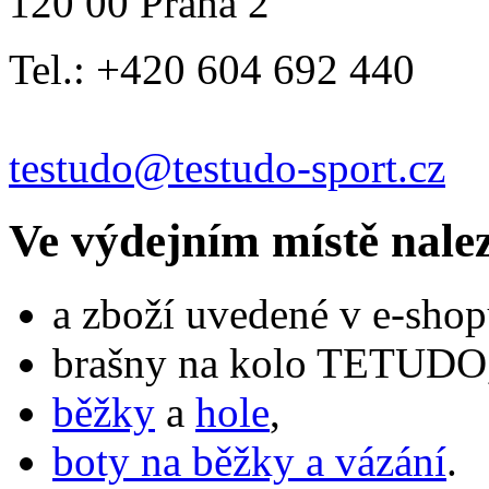
120 00 Praha 2
Tel.: +420 604 692 440
testudo@testudo-sport.cz
Ve výdejním místě nale
a zboží uvedené v e-shop
brašny na kolo TETUDO,
běžky
a
hole
,
boty na běžky a vázání
.