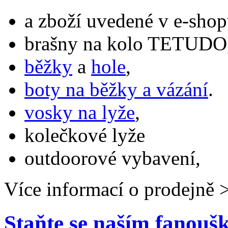
a zboží uvedené v e-shop
brašny na kolo TETUDO,
běžky
a
hole
,
boty na běžky a vázání
.
vosky na lyže
,
kolečkové lyže
outdoorové vybavení,
Více informací o prodejně 
Staňte se naším fanou