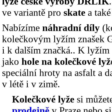
lyže české výroby DRLÍK
ve variantě pro
skate
a tak
Nabízíme
náhradní díly
(ko
kolečkovým lyžím znašek Gl
i k dalším značká.. K lyžím 
jako
hole na kolečkové lyž
speciální hroty na asfalt a 
v létě i v zimě.
Kolečkové lyže
si můžet
prodejně
v Praze nebo si