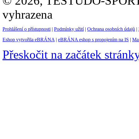
© 2026, TESTUDO-SPORT s.
vyhrazena
Prohlášení o přístupnosti
|
Podmínky užití
|
Ochrana osobních údajů
|
Eshop vytvořila eBRÁNA
|
eBRÁNA eshop s propojením na IS
|
Mar
Přeskočit na začátek stránk