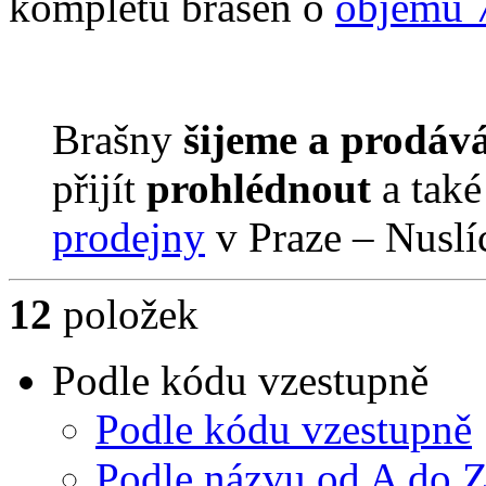
kompletu brašen o
objemu 7
Brašny
šijeme a prodáv
přijít
prohlédnout
a tak
prodejny
v Praze – Nuslí
12
položek
Podle kódu vzestupně
Podle kódu vzestupně
Podle názvu od A do 