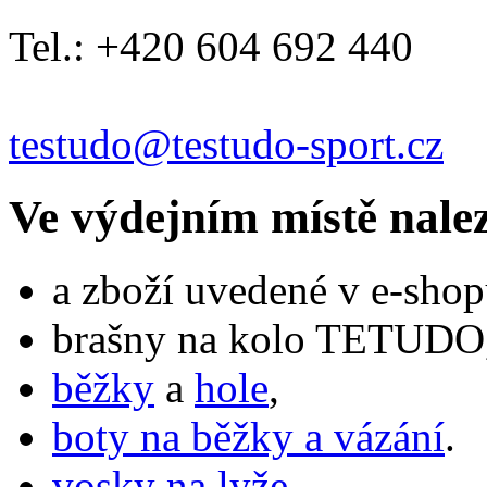
Tel.: +420 604 692 440
testudo@testudo-sport.cz
Ve výdejním místě nale
a zboží uvedené v e-shop
brašny na kolo TETUDO,
běžky
a
hole
,
boty na běžky a vázání
.
vosky na lyže
,