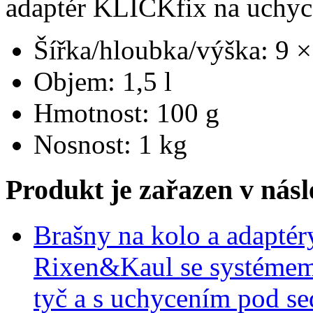
adaptér KLICKfix na uchyce
Šířka/hloubka/výška: 9 
Objem: 1,5 l
Hmotnost: 100 g
Nosnost: 1 kg
Produkt je zařazen v násl
Brašny na kolo a adaptér
Rixen&Kaul se systémem
tyč a s uchycením pod se