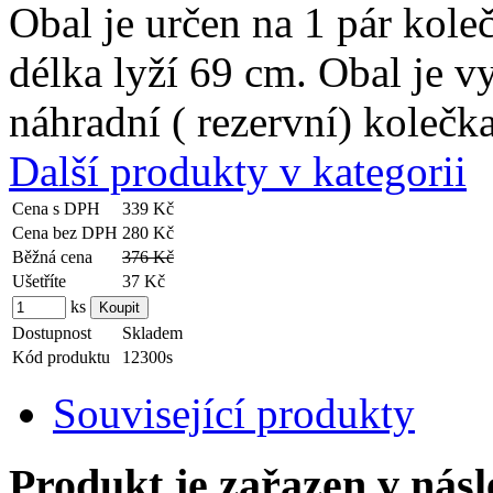
Obal je určen na 1 pár kol
délka lyží 69 cm. Obal je 
náhradní ( rezervní) kolečka
Další produkty v kategorii
Cena s DPH
339 Kč
Cena bez DPH
280 Kč
Běžná cena
376 Kč
Ušetříte
37 Kč
ks
Dostupnost
Skladem
Kód produktu
12300s
Související produkty
Produkt je zařazen v násl