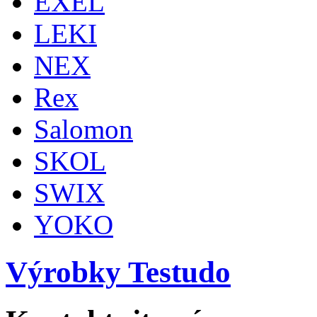
EXEL
LEKI
NEX
Rex
Salomon
SKOL
SWIX
YOKO
Výrobky Testudo